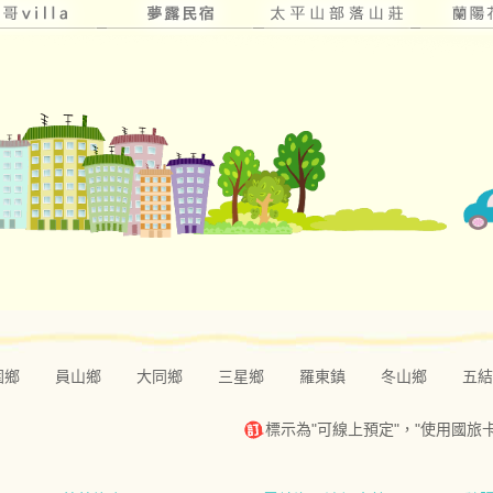
圍鄉
員山鄉
大同鄉
三星鄉
羅東鎮
冬山鄉
五結
標示為"可線上預定"，"使用國