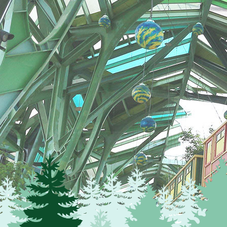
宜蘭民宿村
宜蘭民宿村，一次解決您宜蘭旅遊所有問題美食餐
山河、礁溪溫泉泡湯、頭城海岸衝浪、羅東夜市
包棟民宿介紹給您大大的滿足。