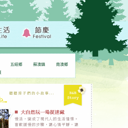
五結鄉
蘇澳鎮
南澳鄉
頁