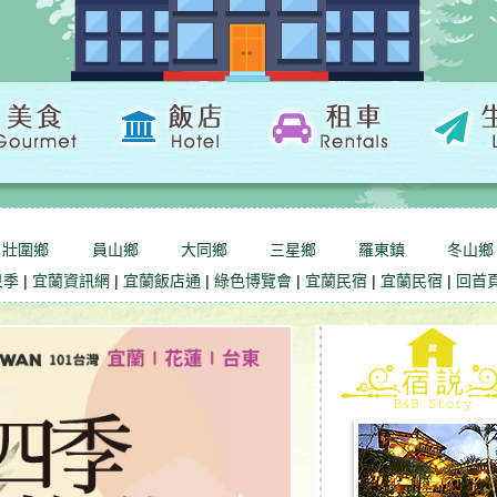
壯圍鄉
員山鄉
大同鄉
三星鄉
羅東鎮
冬山鄉
泉季
|
宜蘭資訊網
|
宜蘭飯店通
|
綠色博覽會
|
宜蘭民宿
|
宜蘭民宿
|
回首