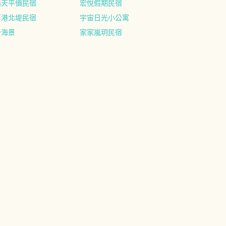
陽天平價民宿
宏悅假期民宿
石港北堤民宿
宇宙日光小公寓
一海景
家家嵐玥民宿