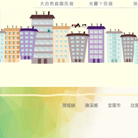
頭城鎮
礁溪鄉
宜蘭市
壯