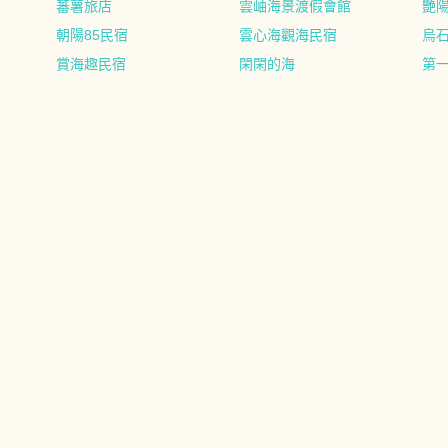
蕃薯旅店
雲岫海景渡假會館
艷
朝陽85民宿
雲心海觀海民宿
烏
賞海趣民宿
閑閑的海
第