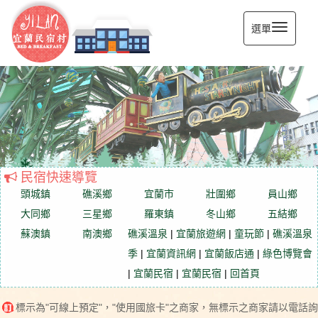
選單
宜蘭民宿村
民宿快速導覽
頭城鎮
礁溪鄉
宜蘭市
壯圍鄉
員山鄉
大同鄉
三星鄉
羅東鎮
冬山鄉
五結鄉
蘇澳鎮
南澳鄉
礁溪溫泉
|
宜蘭旅遊網
|
童玩節
|
礁溪溫泉
季
|
宜蘭資訊網
|
宜蘭飯店通
|
綠色博覽會
|
宜蘭民宿
|
宜蘭民宿
|
回首頁
標示為"可線上預定"，"使用國旅卡"之商家，無標示之商家請以電話詢