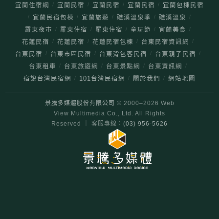
/
/
/
/
宜蘭住宿網
宜蘭民宿
宜蘭民宿
宜蘭民宿
宜蘭包棟民宿
/
/
/
/
/
宜蘭民宿包棟
宜蘭旅遊
礁溪溫泉季
礁溪溫泉
/
/
/
/
/
羅東夜市
羅東住宿
羅東住宿
童玩節
宜蘭美食
/
/
/
/
花蓮民宿
花蓮民宿
花蓮民宿包棟
台東民宿資訊網
/
/
/
/
台東民宿
台東市區民宿
台東背包客民宿
台東親子民宿
/
/
/
/
台東租車
台東旅遊網
台東景點網
台東資訊網
/
/
/
宿說台灣民宿網
101台灣民宿網
關於我們
網站地圖
景騰多媒體股份有限公司
© 2000–
2026
Web
View Multimedia Co., Ltd. All Rights
Reserved ｜ 客服專線：
(03) 956-5626