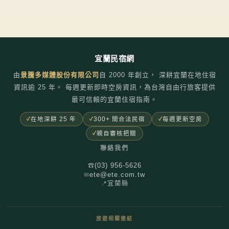
宜蘭民宿網
由
景騰多媒體股份有限公司
自
2000
年創立， 深耕宜蘭在地住宿
資訊逾 25 年。 每週更新即時空房資訊，為台灣自由行旅客提供
最可信賴的宜蘭住宿指南。
在地深耕 25 年
300+ 間合法民宿
每週更新空房
親自審核把關
聯絡我們
(03) 956-5626
☎
ete@ete.com.tw
✉
📍
宜蘭縣
旅遊相關連結